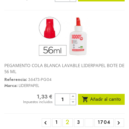
PEGAMENTO COLA BLANCA LAVABLE LIDERPAPEL BOTE DE
56 ML
Referencia:
36473-PG04
Marca:
LIDERPAPEL
1,33 €
Precio

Añadir al carrito
Impuestos incluidos
2
1
3
1704

