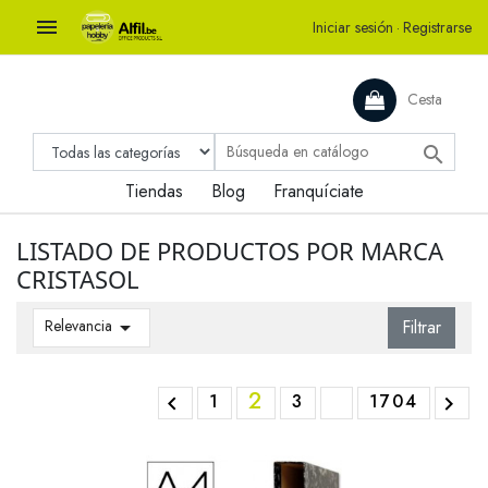

Iniciar sesión
·
Registrarse
Cesta

Tiendas
Blog
Franquíciate
LISTADO DE PRODUCTOS POR MARCA
CRISTASOL
Relevancia

Filtrar
2
1
3
1704

