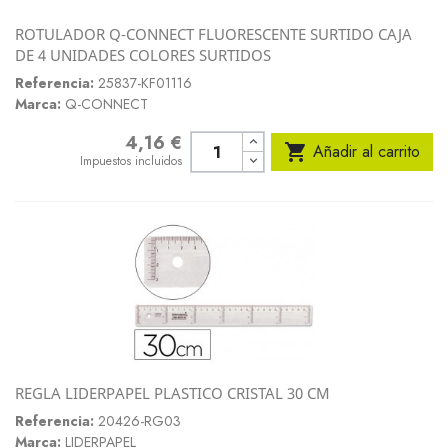
ROTULADOR Q-CONNECT FLUORESCENTE SURTIDO CAJA
DE 4 UNIDADES COLORES SURTIDOS
Referencia:
25837-KF01116
Marca:
Q-CONNECT
4,16 €
Precio

Añadir al carrito
Impuestos incluidos
REGLA LIDERPAPEL PLASTICO CRISTAL 30 CM
Referencia:
20426-RG03
Marca:
LIDERPAPEL