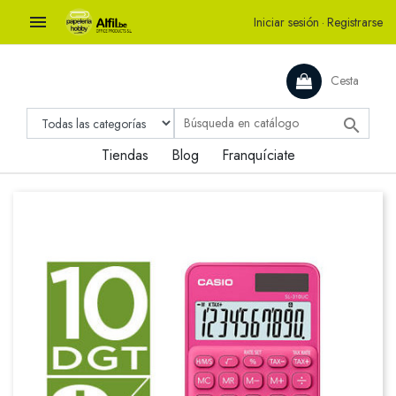

Iniciar sesión
·
Registrarse
Cesta

Tiendas
Blog
Franquíciate