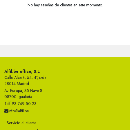
No hay reseñas de clientes en este momento.
Alfil.be office, S.L
Calle Alcalá, 54, 4°, izda.
28014 Madrid
Av. Europa, 35 Nave 8
08700 Igualada
Telf 93 749 50 23
info@alfil.be
Servicio al cliente