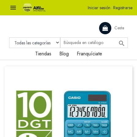

Iniciar sesión
·
Registrarse
Cesta

Tiendas
Blog
Franquíciate