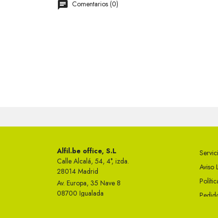
Comentarios (0)
Alfil.be office, S.L
Servici
Calle Alcalá, 54, 4°, izda.
Aviso 
28014 Madrid
Políti
Av. Europa, 35 Nave 8
08700 Igualada
Pedido
Telf 93 749 50 23
Condi
info@alfil.be