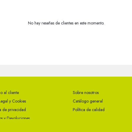
No hay reseñas de clientes en este momento.
o al cliente
Sobre nosotros
Legal y Cookies
Catálogo general
ca de privacidad
Política de calidad
s y Devoluciones
ciones Generales