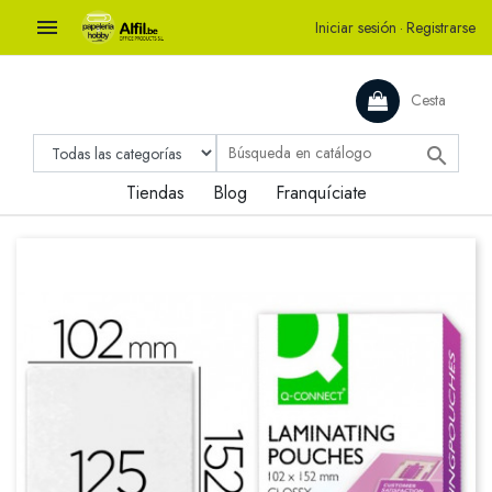

Iniciar sesión
·
Registrarse
Cesta

Tiendas
Blog
Franquíciate