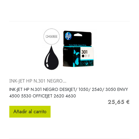
INK-JET HP N.301 NEGRO...
INK-JET HP N.301 NEGRO DESKJET/ 1050/ 2540/ 3050 ENVY
4500 5530 OFFICEJET 2620 4630
25,65 €
Precio
Añadir al carrito