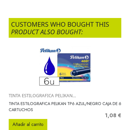
CUSTOMERS WHO BOUGHT THIS
PRODUCT ALSO BOUGHT:
TINTA ESTILOGRAFICA PELIKAN...
TINTA ESTILOGRAFICA PELIKAN TP6 AZUL/NEGRO CAJA DE 6
CARTUCHOS
1,08 €
Precio
Añadir al carrito