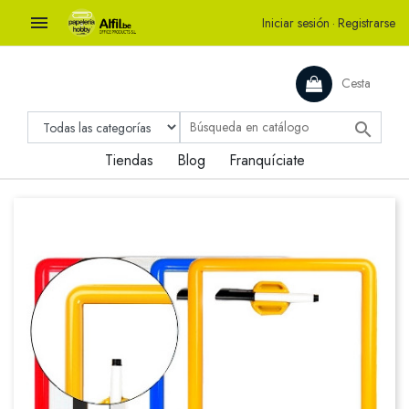

Iniciar sesión
·
Registrarse
Cesta

Tiendas
Blog
Franquíciate