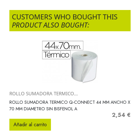
CUSTOMERS WHO BOUGHT THIS
PRODUCT ALSO BOUGHT:
ROLLO SUMADORA TERMICO...
ROLLO SUMADORA TERMICO Q-CONNECT 44 MM ANCHO X
70 MM DIAMETRO SIN BISFENOL A
2,54 €
Precio
Añadir al carrito