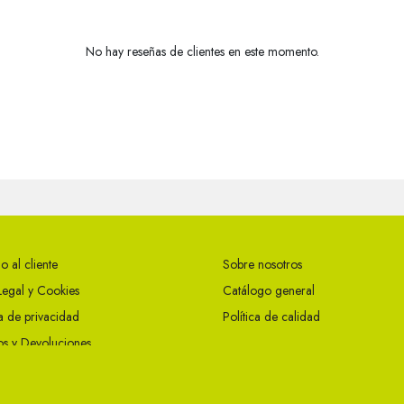
No hay reseñas de clientes en este momento.
o al cliente
Sobre nosotros
Legal y Cookies
Catálogo general
ca de privacidad
Política de calidad
s y Devoluciones
ciones Generales