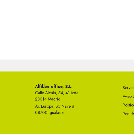
Alfil.be office, S.L
Servici
Calle Alcalá, 54, 4°, izda.
Aviso 
28014 Madrid
Políti
Av. Europa, 35 Nave 8
08700 Igualada
Pedido
Telf 93 749 50 23
Condi
info@alfil.be