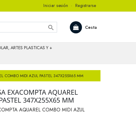
Iniciar sesión
·
Registrarse

Cesta
LAR, ARTES PLASTICAS Y +
L COMBO MIDI AZUL PASTEL 347X255X65 MM
SA EXACOMPTA AQUAREL
PASTEL 347X255X65 MM
COMPTA AQUAREL COMBO MIDI AZUL
D