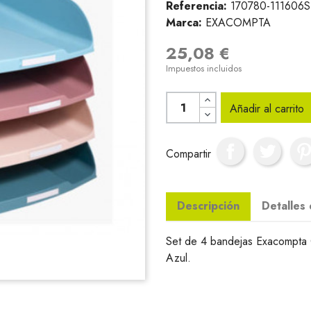
Referencia:
170780-111606
Marca:
EXACOMPTA
25,08 €
Impuestos incluidos
Añadir al carrito
Compartir
Descripción
Detalles
Set de 4 bandejas Exacompta C
Azul.