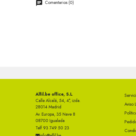
Comentarios (0)
Alfil.be office, S.L
Servici
Calle Alcalá, 54, 4°, izda.
Aviso 
28014 Madrid
Políti
Av. Europa, 35 Nave 8
08700 Igualada
Pedido
Telf 93 749 50 23
Condi
info@alfil.be