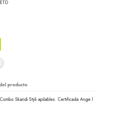
SETD
 del producto
ombo Skandi Styli apilables. Certificada Ange l