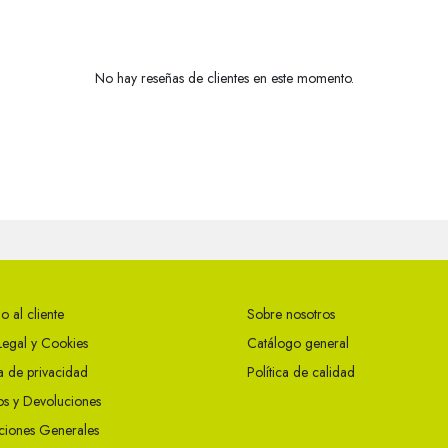
No hay reseñas de clientes en este momento.
o al cliente
Sobre nosotros
Legal y Cookies
Catálogo general
ca de privacidad
Política de calidad
s y Devoluciones
ciones Generales