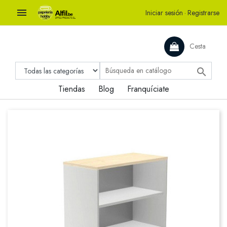

Iniciar sesión
·
Registrarse
Cesta

Tiendas
Blog
Franquíciate