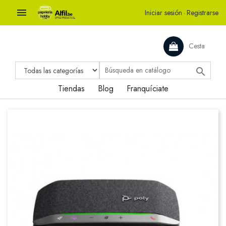

Iniciar sesión
·
Registrarse
Cesta

Tiendas
Blog
Franquíciate