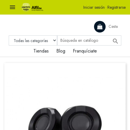

Iniciar sesión
·
Registrarse
Cesta

Tiendas
Blog
Franquíciate