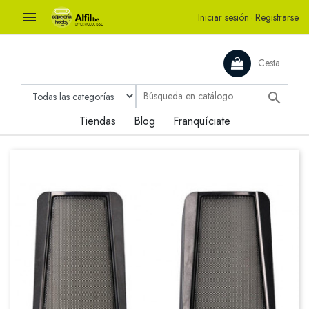

Iniciar sesión
·
Registrarse
Cesta

Tiendas
Blog
Franquíciate