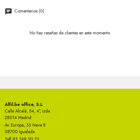
Comentarios (0)
No hay reseñas de clientes en este momento.
Alfil.be office, S.L
Calle Alcalá, 54, 4°, izda.
28014 Madrid
Av. Europa, 35 Nave 8
08700 Igualada
Telf 93 749 50 23