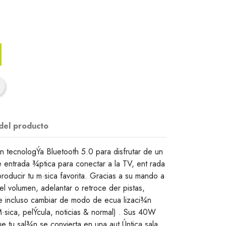
 del producto
n tecnologÝa Bluetooth 5.0 para disfrutar de un
 entrada ¾ptica para conectar a la TV, ent rada
producir tu m·sica favorita. Gracias a su mando a
 el volumen, adelantar o retroce der pistas,
e incluso cambiar de modo de ecua lizaci¾n
·sica, pelÝcula, noticias & normal) . Sus 40W
e tu sal¾n se convierta en una aut Úntica sala