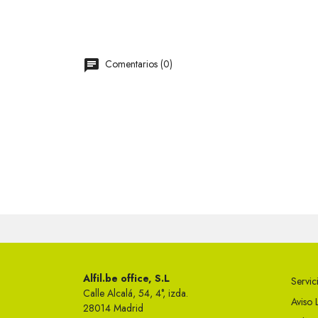
Comentarios (0)
Alfil.be office, S.L
Servici
Calle Alcalá, 54, 4°, izda.
Aviso 
28014 Madrid