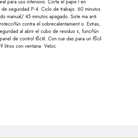
deal para uso intensivo. Corta el pape l en
 de seguridad P-4. Ciclo de trabajo: 60 minutos
do manual/ 45 minutos apagado. Siste ma anti
otecci¾n contra el sobrecalentamient o. Extras,
uridad al abrir el cubo de residuo s, funci¾n
panel de control tßctil. Con rue das para un fßcil
9 litros con ventana. Veloc