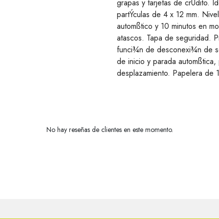
grapas y tarjetas de crÚdito. I
partÝculas de 4 x 12 mm. Nivel
automßtico y 10 minutos en mo
atascos. Tapa de seguridad. Pr
funci¾n de desconexi¾n de seg
de inicio y parada automßtica, 
desplazamiento. Papelera de 1
No hay reseñas de clientes en este momento.