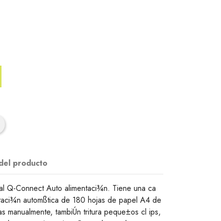
 del producto
sal Q-Connect Auto alimentaci¾n. Tiene una ca
taci¾n automßtica de 180 hojas de papel A4 de
jas manualmente, tambiÚn tritura peque±os cl ips,