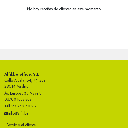
No hay reseñas de clientes en este momento.
Alfil.be office, S.L
Calle Alcalá, 54, 4°, izda.
28014 Madrid
Av. Europa, 35 Nave 8
08700 Igualada
Telf 93 749 50 23
info@alfil.be
Servicio al cliente