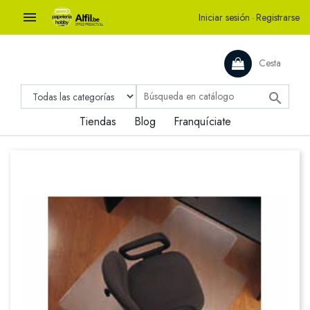

Iniciar sesión
·
Registrarse
Cesta

Tiendas
Blog
Franquíciate