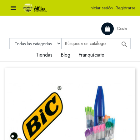

Iniciar sesión
·
Registrarse
Cesta

Tiendas
Blog
Franquíciate