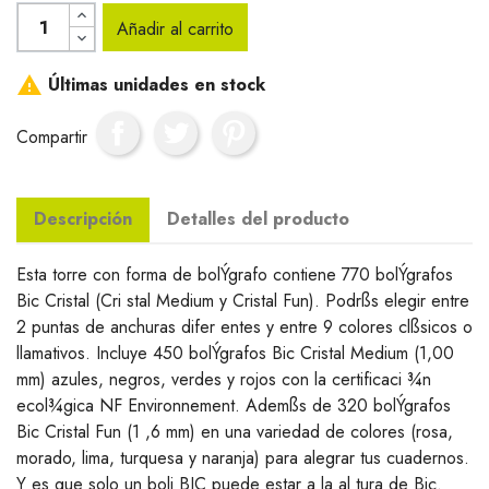
Añadir al carrito

Últimas unidades en stock
Compartir
Descripción
Detalles del producto
Esta torre con forma de bolÝgrafo contiene 770 bolÝgrafos
Bic Cristal (Cri stal Medium y Cristal Fun). Podrßs elegir entre
2 puntas de anchuras difer entes y entre 9 colores clßsicos o
llamativos. Incluye 450 bolÝgrafos Bic Cristal Medium (1,00
mm) azules, negros, verdes y rojos con la certificaci ¾n
ecol¾gica NF Environnement. Ademßs de 320 bolÝgrafos
Bic Cristal Fun (1 ,6 mm) en una variedad de colores (rosa,
morado, lima, turquesa y naranja) para alegrar tus cuadernos.
Y es que solo un boli BIC puede estar a la al tura de Bic.