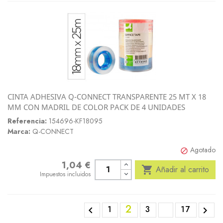
CINTA ADHESIVA Q-CONNECT TRANSPARENTE 25 MT X 18
MM CON MADRIL DE COLOR PACK DE 4 UNIDADES
Referencia:
154696-KF18095
Marca:
Q-CONNECT
Agotado

1,04 €
Precio

Añadir al carrito
Impuestos incluidos
2
1
3
17

