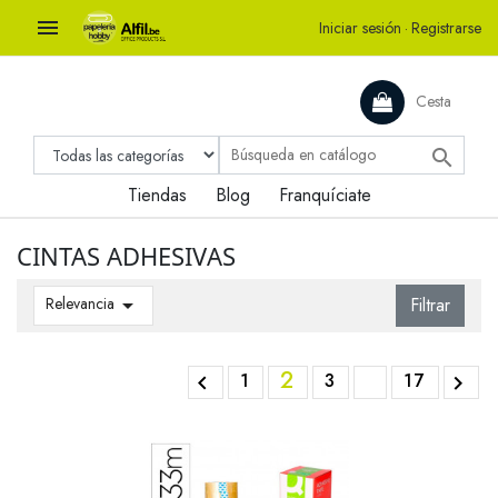

Iniciar sesión
·
Registrarse
Cesta

Tiendas
Blog
Franquíciate
CINTAS ADHESIVAS
Relevancia

Filtrar
2
1
3
17

