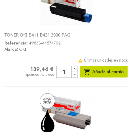
TONER OKI B411 B431 3000 PAG
Referencia:
49833-44574702
Marca:
OKI
Últimas unidades en stock

139,46 €
Precio

Añadir al carrito
Impuestos incluidos