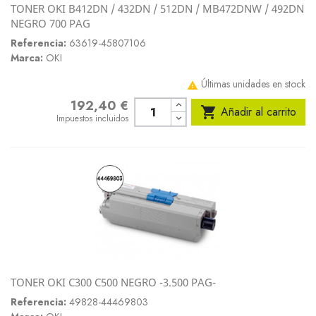
TONER OKI B412DN / 432DN / 512DN / MB472DNW / 492DN
NEGRO 700 PAG
Referencia:
63619-45807106
Marca:
OKI
Últimas unidades en stock

192,40 €
Precio

Añadir al carrito
Impuestos incluidos
TONER OKI C300 C500 NEGRO -3.500 PAG-
Referencia:
49828-44469803