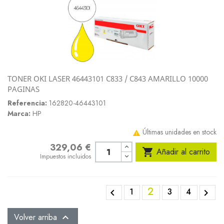
TONER OKI LASER 46443101 C833 / C843 AMARILLO 10000
PAGINAS
Referencia:
162820-46443101
Marca:
HP
Últimas unidades en stock

329,06 €
Precio

Añadir al carrito
Impuestos incluidos
2
1
3
4


Volver arriba
