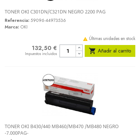
TONER OKI C301DN/C321DN NEGRO 2200 PAG
Referencia:
59096-44973536
Marca:
OKI
Últimas unidades en stock

132,50 €
Precio

Añadir al carrito
Impuestos incluidos
TONER OKI B430/440 MB460/MB470 /MB480 NEGRO
-7.000PAG-