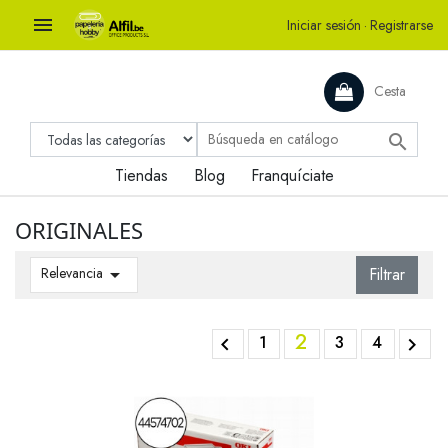

Iniciar sesión
·
Registrarse
Cesta

Tiendas
Blog
Franquíciate
ORIGINALES
Relevancia

Filtrar
2
1
3
4

