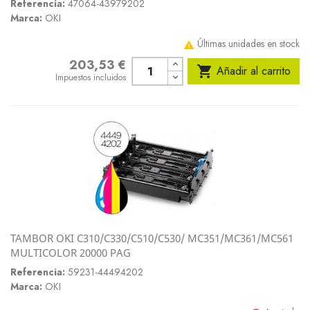
Referencia:
47064-43979202
Marca:
OKI
Últimas unidades en stock

203,53 €
Precio

Añadir al carrito
Impuestos incluidos
TAMBOR OKI C310/C330/C510/C530/ MC351/MC361/MC561
MULTICOLOR 20000 PAG
Referencia:
59231-44494202
Marca:
OKI