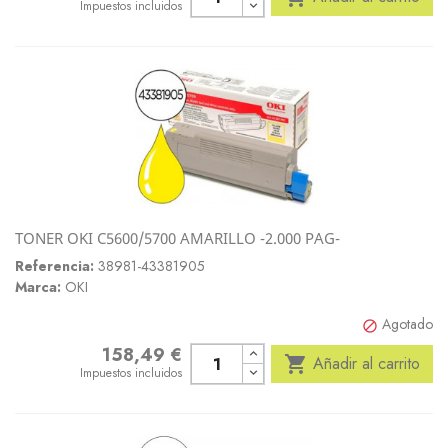
Impuestos incluidos
TONER OKI C5600/5700 AMARILLO -2.000 PAG-
Referencia:
38981-43381905
Marca:
OKI
Agotado

158,49 €
Precio

Añadir al carrito
Impuestos incluidos