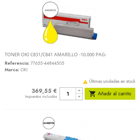
TONER OKI C831/C841 AMARILLO -10.000 PAG-
Referencia:
77655-44844505
Marca:
OKI
Últimas unidades en stock

369,55 €
Precio

Añadir al carrito
Impuestos incluidos