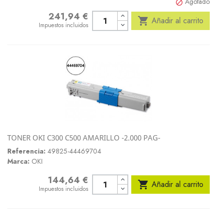
Agotado

241,94 €
Precio

Añadir al carrito
Impuestos incluidos
TONER OKI C300 C500 AMARILLO -2.000 PAG-
Referencia:
49825-44469704
Marca:
OKI
144,64 €
Precio

Añadir al carrito
Impuestos incluidos