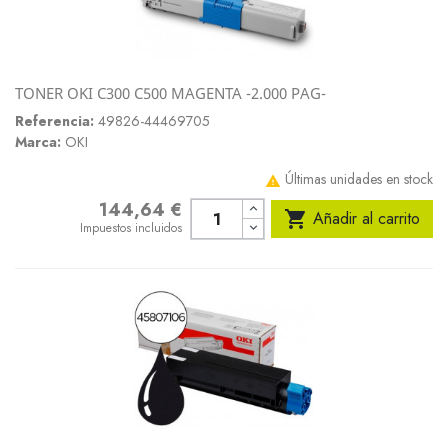
TONER OKI C300 C500 MAGENTA -2.000 PAG-
Referencia:
49826-44469705
Marca:
OKI
Últimas unidades en stock

144,64 €
Precio

Añadir al carrito
Impuestos incluidos