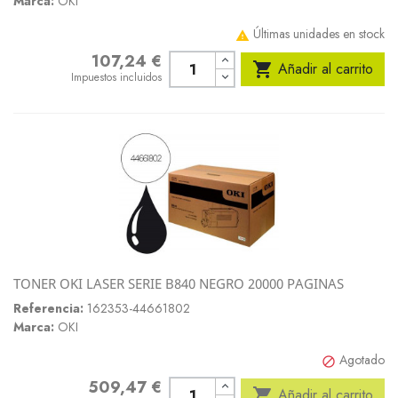
Marca:
OKI
Últimas unidades en stock

107,24 €
Precio

Añadir al carrito
Impuestos incluidos
TONER OKI LASER SERIE B840 NEGRO 20000 PAGINAS
Referencia:
162353-44661802
Marca:
OKI
Agotado

509,47 €
Precio

Añadir al carrito