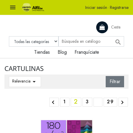

Iniciar sesión
·
Registrarse
Cesta

Tiendas
Blog
Franquíciate
CARTULINAS
Relevancia

Filtrar
2
1
3
29

