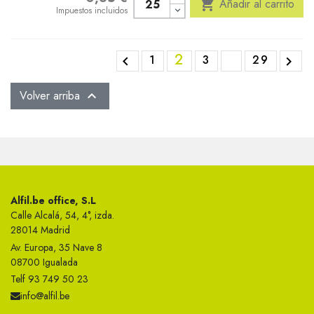

Añadir al carrito
Impuestos incluidos
2
1
3
29


Volver arriba

Alfil.be office, S.L
Calle Alcalá, 54, 4°, izda.
28014 Madrid
Av. Europa, 35 Nave 8
08700 Igualada
Telf 93 749 50 23
info@alfil.be