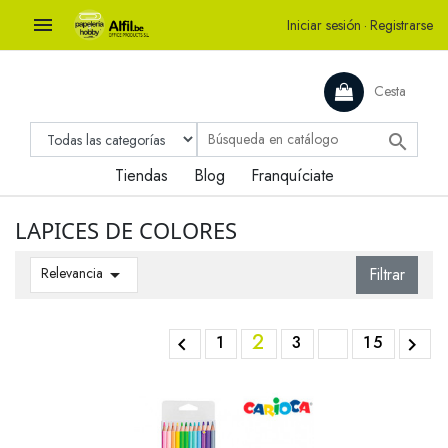

Iniciar sesión
·
Registrarse
Cesta

Tiendas
Blog
Franquíciate
LAPICES DE COLORES
Relevancia

Filtrar
2
1
3
15

