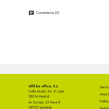
Comentarios (0)
Alfil.be office, S.L
Servici
Calle Alcalá, 54, 4°, izda.
Aviso 
28014 Madrid
Políti
Av. Europa, 35 Nave 8
08700 Igualada
Pedido