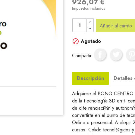
926,07 €
Impuestos incluidos
Añadir al carrito

Agotado
Compartir
Descripción
Detalles
Adquiere el BONO CENTRO FO
de la t ecnologÝa 3D en t· ce
de dife renciaci¾n y autonomÝ
convertirte en el punto de te
Online o presencial. A elegir
cursos: Colido tecnol¾gicos 