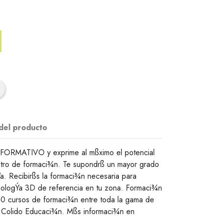
 del producto
RMATIVO y exprime al mßximo el potencial
ntro de formaci¾n. Te supondrß un mayor grado
a. Recibirßs la formaci¾n necesaria para
cnologÝa 3D de referencia en tu zona. Formaci¾n
 20 cursos de formaci¾n entre toda la gama de
y Colido Educaci¾n. Mßs informaci¾n en