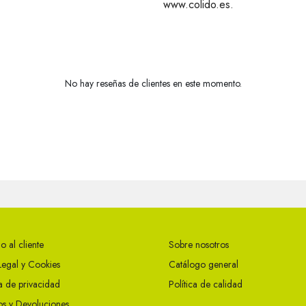
www.colido.es.
No hay reseñas de clientes en este momento.
o al cliente
Sobre nosotros
Legal y Cookies
Catálogo general
ca de privacidad
Política de calidad
s y Devoluciones