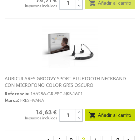
74,71 €
Precio

Añadir al carrito
Impuestos incluidos
AURICULARES GROOVY SPORT BLUETOOTH NECKBAND
CON MICROFONO COLOR GRIS OSCURO
Referencia:
166286-GR-EPC-NKB-1601
Marca:
FRESHVANA
14,63 €
Precio

Añadir al carrito
Impuestos incluidos