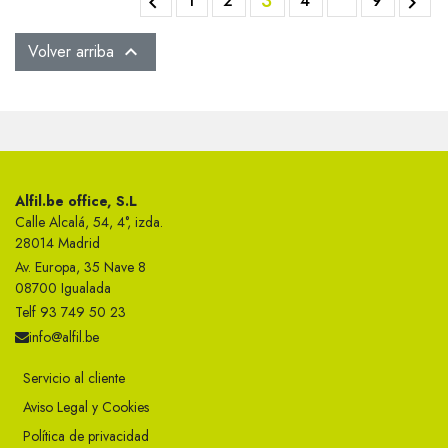
3
1
2
4
9


Volver arriba

Alfil.be office, S.L
Calle Alcalá, 54, 4°, izda.
28014 Madrid
Av. Europa, 35 Nave 8
08700 Igualada
Telf 93 749 50 23
info@alfil.be
Servicio al cliente
Aviso Legal y Cookies
Política de privacidad