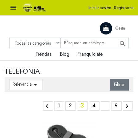

Iniciar sesión
·
Registrarse
Cesta

Tiendas
Blog
Franquíciate
TELEFONIA
Relevancia

Filtrar
3
1
2
4
9

