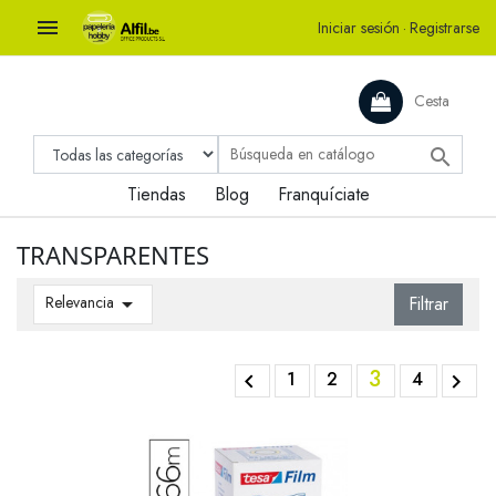

Iniciar sesión
·
Registrarse
Cesta

Tiendas
Blog
Franquíciate
TRANSPARENTES
Relevancia

Filtrar
3
1
2
4

