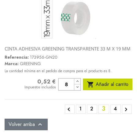
CINTA ADHESIVA GREENING TRANSPARENTE 33 M X 19 MM
Referencia:
173956-GN20
Marca:
GREENING
La cantidad mínima en el pedido de compra para el producto es 8.
0,52 €
Precio

Añadir al carrito
Impuestos incluidos
3
1
2
4


Volver arriba
