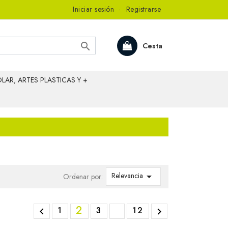
Iniciar sesión
·
Registrarse

Cesta
LAR, ARTES PLASTICAS Y +
Relevancia

Ordenar por:
2
1
3
12

