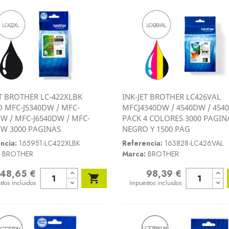
ET BROTHER LC-422XLBK
INK-JET BROTHER LC426VAL
Vista rápida
Vista rápida
 MFC-J5340DW / MFC-
MFCJ4340DW / 4540DW / 45


DW / MFC-J6540DW / MFC-
PACK 4 COLORES 3000 PAGIN
DW 3000 PAGINAS
NEGRO Y 1500 PAG
ncia:
165951-LC422XLBK
Referencia:
163828-LC426VAL
BROTHER
Marca:
BROTHER
48,65 €
98,39 €
o
Precio

stos incluidos
Impuestos incluidos