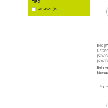
TIPO
ORIGINAL
(101)
INK-J
NEGRO
J5740
J6940
Refere
Marca:
Preci
Impue