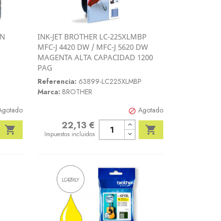
AN
INK-JET BROTHER LC-225XLMBP
Vista rápida
MFC-J 4420 DW / MFC-J 5620 DW

MAGENTA ALTA CAPACIDAD 1200
PAG
Referencia:
63899-LC225XLMBP
Marca:
BROTHER
Agotado
Agotado

22,13 €
Precio


Impuestos incluidos