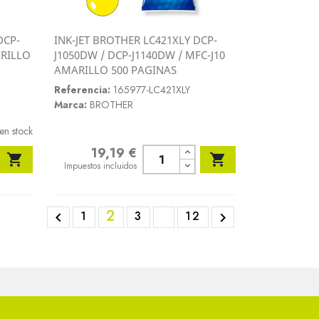
DCP-
INK-JET BROTHER LC421XLY DCP-
Vista rápida
ARILLO
J1050DW / DCP-J1140DW / MFC-J10

AMARILLO 500 PAGINAS
Referencia:
165977-LC421XLY
Marca:
BROTHER
en stock
19,19 €
Precio


Impuestos incluidos
2
1
3
12

