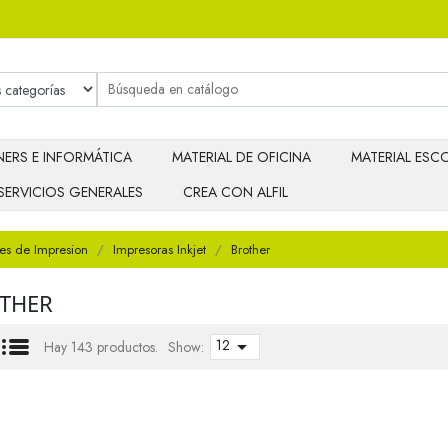
ERS E INFORMÁTICA
MATERIAL DE OFICINA
MATERIAL ESCO
SERVICIOS GENERALES
CREA CON ALFIL
es de Impresion
Impresoras Inkjet
Brother
THER
12

Hay 143 productos.
Show: