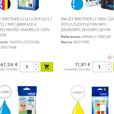
T BROTHER LC3213 DCP-J572 /
INK-JET BROTHER LC-985C CI
Vista rápida
Vista rápida
72 / MFC-J890PACK 4
DCP-J125/DCP-J315W MFC-


ES NEGRO AMARILLO CIAN
J265W/MFC-J410/MFC-J415W
NTA
Referencia:
48848-LC-985CBP
ncia:
154539-LC3213VAL
Marca:
BROTHER
BROTHER

61,24 €
11,81 €
o
Precio

stos incluidos
Impuestos incluidos