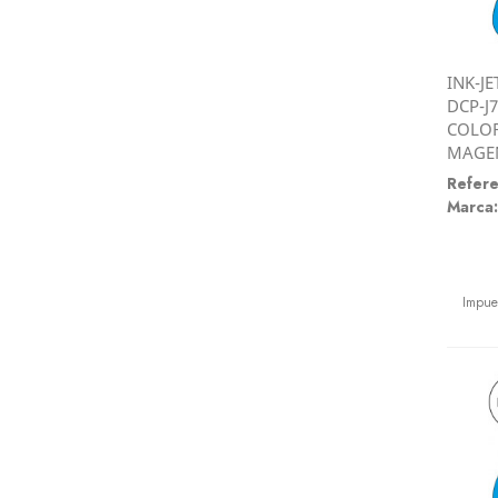
INK-JE
DCP-J7
COLOR
MAGE
Refere
Marca:
Preci
Impue