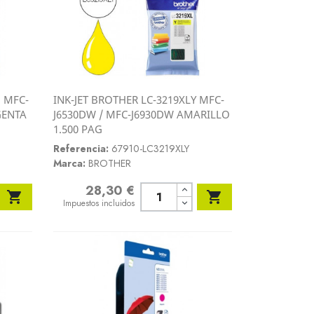
M MFC-
INK-JET BROTHER LC-3219XLY MFC-
Vista rápida
GENTA
J6530DW / MFC-J6930DW AMARILLO

1.500 PAG
Referencia:
67910-LC3219XLY
Marca:
BROTHER
28,30 €
Precio


Impuestos incluidos