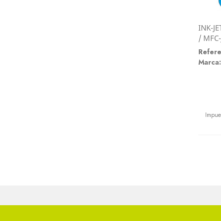
INK-J
/ MFC
Refere
Marca:
Preci
Impue