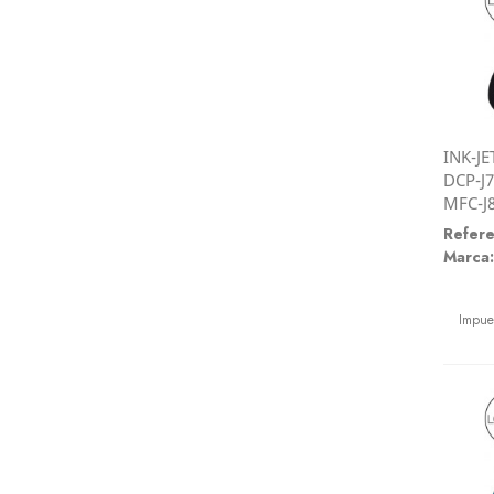
INK-JE
DCP-J7
MFC-J
Refere
Marca:
Preci
Impue