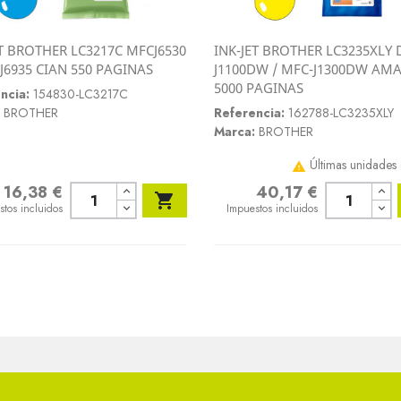
ET BROTHER LC3217C MFCJ6530
INK-JET BROTHER LC3235XLY 
Vista rápida
Vista rápida
-J6935 CIAN 550 PAGINAS
J1100DW / MFC-J1300DW AM


5000 PAGINAS
ncia:
154830-LC3217C
BROTHER
Referencia:
162788-LC3235XLY
Marca:
BROTHER
Últimas unidades 

16,38 €
40,17 €
o
Precio

stos incluidos
Impuestos incluidos