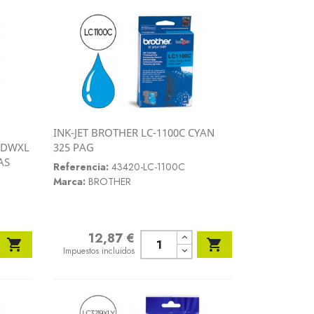
INK-JET BROTHER LC-1100C CYAN
Vista rápida
40DWXL
325 PAG

AS
Referencia:
43420-LC-1100C
Marca:
BROTHER
12,87 €
Precio


Impuestos incluidos