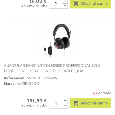
19,02 €
Precio

Añadir al carrito
Impuestos incluidos
AURICULAR KENSINGTON H2000 PROFESSIONAL CON
MICROFONO USB-C LONGITUD CABLE 1,8 M
Referencia:
169343-K83451WW
Marca:
KENSINGTON
Agotado

151,59 €
Precio

Añadir al carrito
Impuestos incluidos