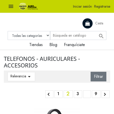

Iniciar sesión
·
Registrarse
Cesta

Tiendas
Blog
Franquíciate
TELEFONOS - AURICULARES -
ACCESORIOS
Relevancia

Filtrar
2
1
3
9

