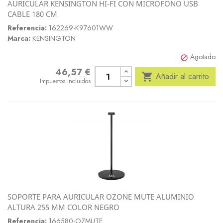
AURICULAR KENSINGTON HI-FI CON MICROFONO USB
CABLE 180 CM
Referencia:
162269-K97601WW
Marca:
KENSINGTON
Agotado

46,57 €
Precio

Añadir al carrito
Impuestos incluidos
SOPORTE PARA AURICULAR OZONE MUTE ALUMINIO
ALTURA 255 MM COLOR NEGRO
Referencia:
166580-OZMUTE