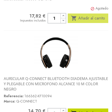
Agotado

17,82 €
Precio

Añadir al carrito
Impuestos incluidos
AURICULAR Q-CONNECT BLUETOOTH DIADEMA AJUSTABLE
Y PLEGABLE CON MICROFONO ALCANCE 10 M COLOR
NEGRO
Referencia:
166362-KF10094
Marca:
Q-CONNECT
14,70 €
Precio