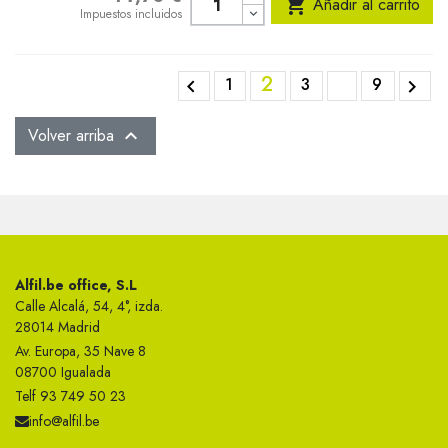

Añadir al carrito
Impuestos incluidos
2
1
3
9


Volver arriba

Alfil.be office, S.L
Calle Alcalá, 54, 4°, izda.
28014 Madrid
Av. Europa, 35 Nave 8
08700 Igualada
Telf 93 749 50 23
info@alfil.be