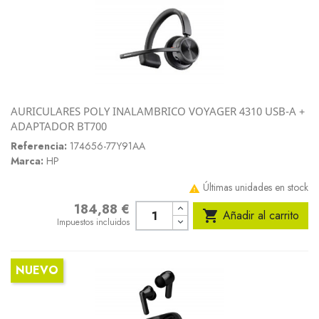
AURICULARES POLY INALAMBRICO VOYAGER 4310 USB-A +
ADAPTADOR BT700
Referencia:
174656-77Y91AA
Marca:
HP
Últimas unidades en stock

184,88 €
Precio

Añadir al carrito
Impuestos incluidos
NUEVO