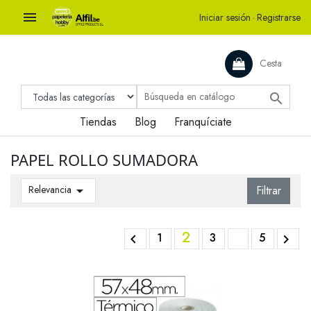

Iniciar sesión
·
Registrarse
Cesta

Tiendas
Blog
Franquíciate
PAPEL ROLLO SUMADORA
Relevancia

Filtrar
2
1
3
5

