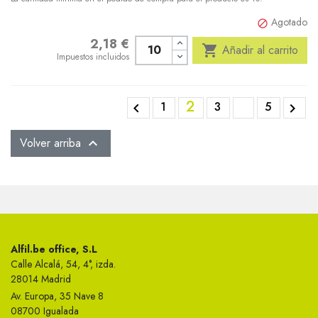
Agotado

2,18 €
Precio

Añadir al carrito
Impuestos incluidos
2
1
3
5


Volver arriba

Alfil.be office, S.L
Calle Alcalá, 54, 4°, izda.
28014 Madrid
Av. Europa, 35 Nave 8
08700 Igualada