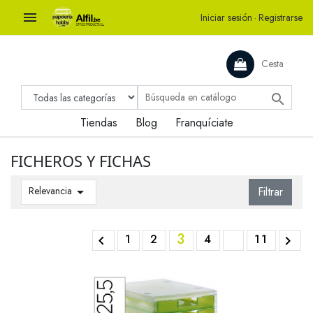

Iniciar sesión
·
Registrarse
Cesta

Tiendas
Blog
Franquíciate
FICHEROS Y FICHAS
Relevancia

Filtrar
3
1
2
4
11

