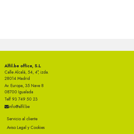
Alfil.be office, S.L
Calle Alcalá, 54, 4°, izda.
28014 Madrid
Av. Europa, 35 Nave 8
08700 Igualada
Telf 93 749 50 23
info@alfil.be
Servicio al cliente
Aviso Legal y Cookies