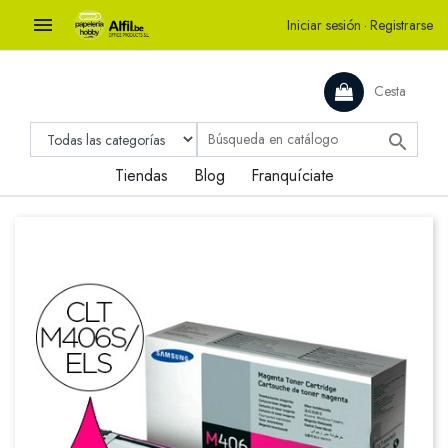

Iniciar sesión
·
Registrarse
Cesta

Tiendas
Blog
Franquíciate