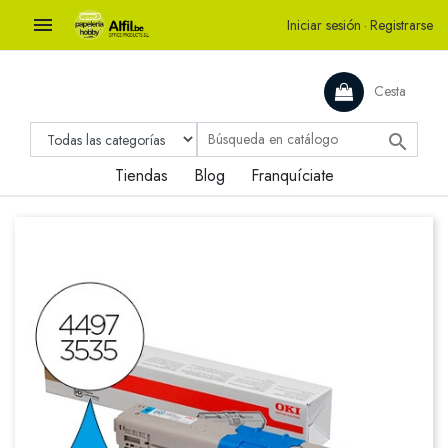

Iniciar sesión
·
Registrarse
Cesta

Tiendas
Blog
Franquíciate