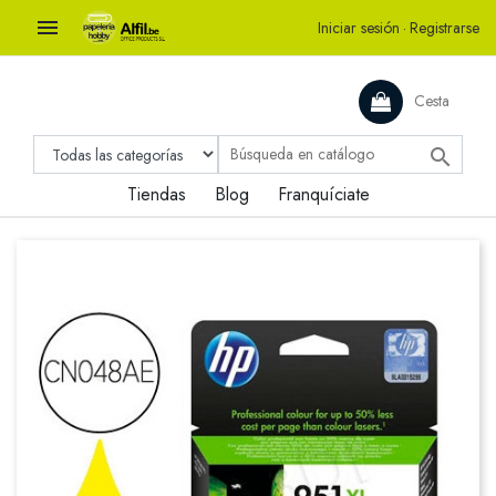

Iniciar sesión
·
Registrarse
Cesta

Tiendas
Blog
Franquíciate