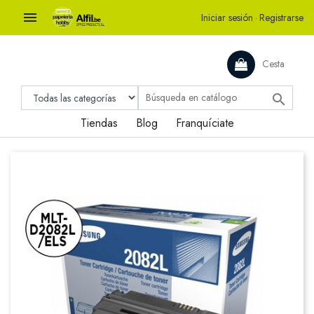

Iniciar sesión
·
Registrarse
Cesta

Tiendas
Blog
Franquíciate