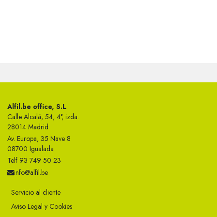
Alfil.be office, S.L
Calle Alcalá, 54, 4°, izda.
28014 Madrid
Av. Europa, 35 Nave 8
08700 Igualada
Telf 93 749 50 23
info@alfil.be
Servicio al cliente
Aviso Legal y Cookies