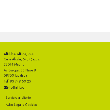
Alfil.be office, S.L
Calle Alcalá, 54, 4°, izda.
28014 Madrid
Av. Europa, 35 Nave 8
08700 Igualada
Telf 93 749 50 23
info@alfil.be
Servicio al cliente
Aviso Legal y Cookies