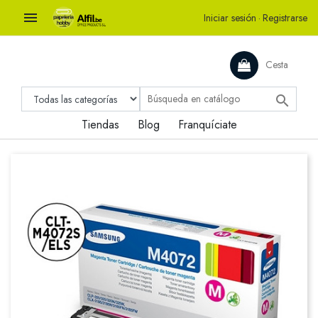

Iniciar sesión
·
Registrarse
Cesta

Tiendas
Blog
Franquíciate