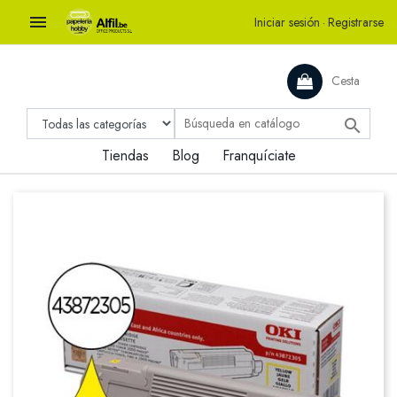

Iniciar sesión
·
Registrarse
Cesta

Tiendas
Blog
Franquíciate