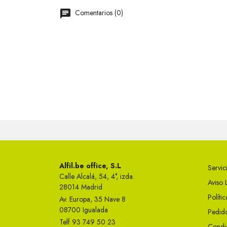
Comentarios (0)
Alfil.be office, S.L
Servici
Calle Alcalá, 54, 4°, izda.
Aviso 
28014 Madrid
Políti
Av. Europa, 35 Nave 8
08700 Igualada
Pedido
Telf 93 749 50 23
Condi