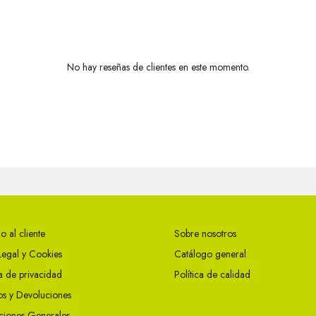
No hay reseñas de clientes en este momento.
o al cliente
Sobre nosotros
Legal y Cookies
Catálogo general
ca de privacidad
Política de calidad
s y Devoluciones
ciones Generales