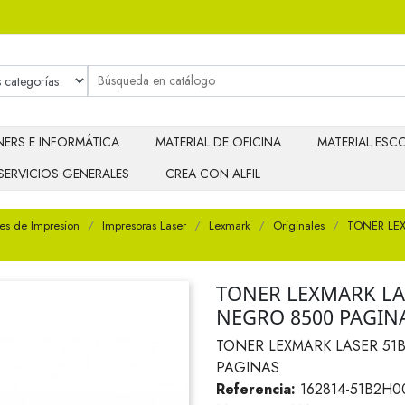
ERS E INFORMÁTICA
MATERIAL DE OFICINA
MATERIAL ESCO
SERVICIOS GENERALES
CREA CON ALFIL
es de Impresion
Impresoras Laser
Lexmark
Originales
TONER LE
TONER LEXMARK LA
NEGRO 8500 PAGIN
TONER LEXMARK LASER 51B
PAGINAS
Referencia:
162814-51B2H0