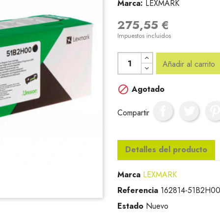
Marca:
LEXMARK
275,55 €
Impuestos incluidos
Añadir al carrito

Agotado
Compartir
Detalles del producto
Marca
LEXMARK
Referencia
162814-51B2H0
Estado
Nuevo