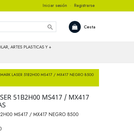
Iniciar sesión
·
Registrarse

Cesta
LAR, ARTES PLASTICAS Y +
XMARK LASER 51B2H00 MS417 / MX417 NEGRO 8500
SER 51B2H00 MS417 / MX417
AS
2H00 MS417 / MX417 NEGRO 8500
0