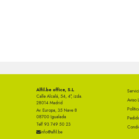
Alfil.be office, S.L
Servici
Calle Alcalá, 54, 4°, izda.
Aviso 
28014 Madrid
Políti
Av. Europa, 35 Nave 8
08700 Igualada
Pedido
Telf 93 749 50 23
Condi
info@alfil.be