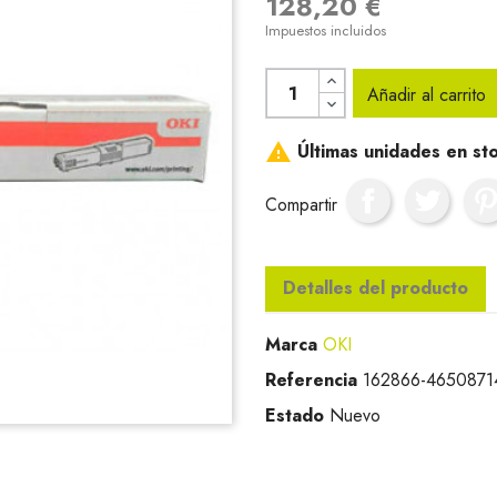
128,20 €
Impuestos incluidos
Añadir al carrito

Últimas unidades en st
Compartir
Detalles del producto
Marca
OKI
Referencia
162866-4650871
Estado
Nuevo