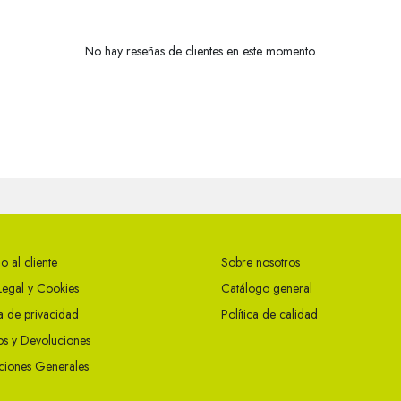
No hay reseñas de clientes en este momento.
o al cliente
Sobre nosotros
Legal y Cookies
Catálogo general
ca de privacidad
Política de calidad
s y Devoluciones
ciones Generales