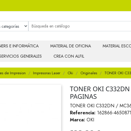
ERS E INFORMÁTICA
MATERIAL DE OFICINA
MATERIAL ESCO
SERVICIOS GENERALES
CREA CON ALFIL
es de Impresion
Impresoras Laser
Oki
Originales
TONER OKI C3
TONER OKI C332DN
PAGINAS
TONER OKI C332DN / MC3
Referencia:
162866-465087
Marca:
OKI