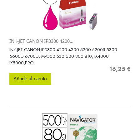
INK-JET CANON IP3300 4200...
INK-JET CANON IP3300 4200 4300 5200 5200R 5300
6600D 6700D, MP500 530 600 800 810, IX4000
IX5000,PRO
16,25 €
Precio
Añadir al carrito