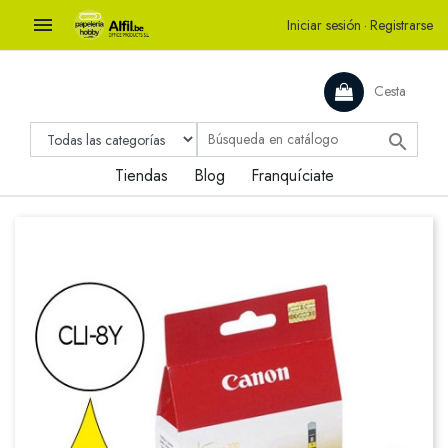

Iniciar sesión
·
Registrarse
Cesta

Tiendas
Blog
Franquíciate