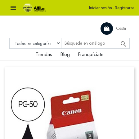

Iniciar sesión
·
Registrarse
Cesta

Tiendas
Blog
Franquíciate