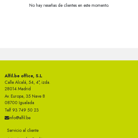
No hay reseñas de clientes en este momento.
Alfil.be office, S.L
Calle Alcalá, 54, 4°, izda.
28014 Madrid
Av. Europa, 35 Nave 8
08700 Igualada
Telf 93 749 50 23
info@alfil.be
Servicio al cliente