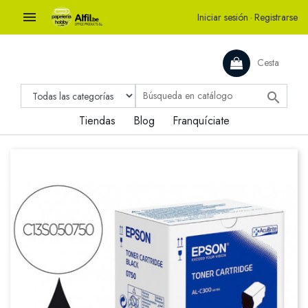

Iniciar sesión
·
Registrarse
Cesta

Tiendas
Blog
Franquíciate