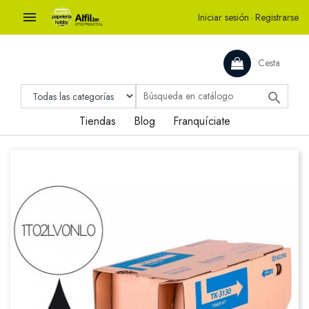

Iniciar sesión
·
Registrarse
Cesta

Tiendas
Blog
Franquíciate