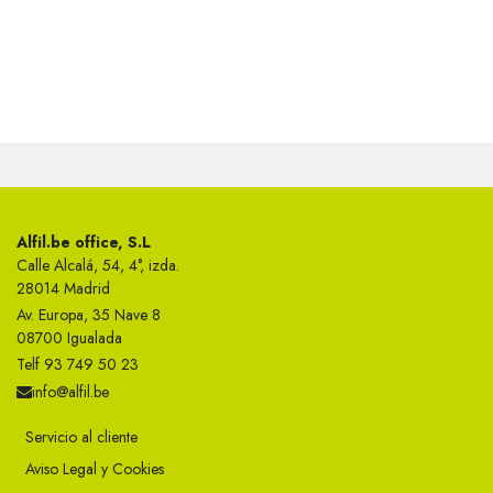
Alfil.be office, S.L
Calle Alcalá, 54, 4°, izda.
28014 Madrid
Av. Europa, 35 Nave 8
08700 Igualada
Telf 93 749 50 23
info@alfil.be
Servicio al cliente
Aviso Legal y Cookies