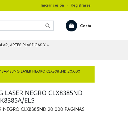
Iniciar sesión
·
Registrarse

Cesta
LAR, ARTES PLASTICAS Y +
P SAMSUNG LASER NEGRO CLX8385ND 20.000
G LASER NEGRO CLX8385ND
XK8385A/ELS
R NEGRO CLX8385ND 20.000 PAGINAS