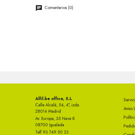
Comentarios (0)
Alfil.be office, S.L
Servici
Calle Alcalá, 54, 4°, izda.
Aviso 
28014 Madrid
Políti
Av. Europa, 35 Nave 8
08700 Igualada
Pedido
Telf 93 749 50 23
Condi