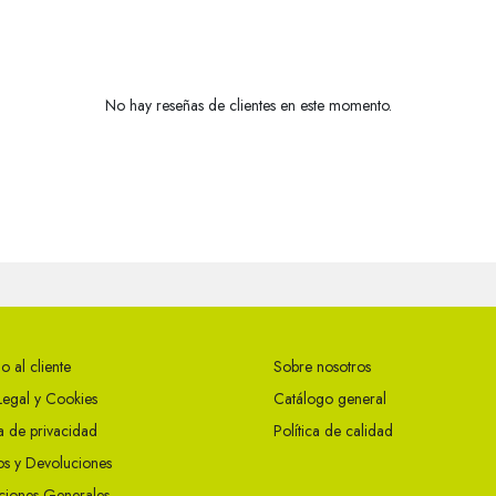
No hay reseñas de clientes en este momento.
o al cliente
Sobre nosotros
Legal y Cookies
Catálogo general
ca de privacidad
Política de calidad
s y Devoluciones
ciones Generales