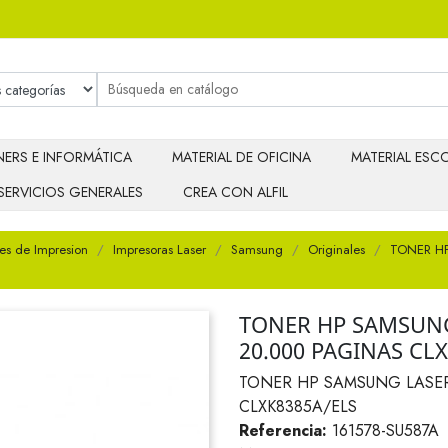
ERS E INFORMÁTICA
MATERIAL DE OFICINA
MATERIAL ESCO
SERVICIOS GENERALES
CREA CON ALFIL
es de Impresion
Impresoras Laser
Samsung
Originales
TONER H
TONER HP SAMSUN
20.000 PAGINAS CL
TONER HP SAMSUNG LASE
CLXK8385A/ELS
Referencia:
161578-SU587A