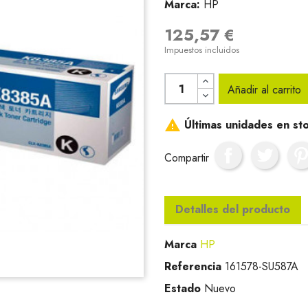
Marca:
HP
125,57 €
Impuestos incluidos
Añadir al carrito

Últimas unidades en st
Compartir
Detalles del producto
Marca
HP
Referencia
161578-SU587A
Estado
Nuevo