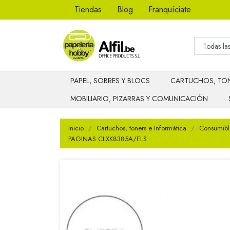
Tiendas
Blog
Franquíciate
PAPEL, SOBRES Y BLOCS
CARTUCHOS, TON
MOBILIARIO, PIZARRAS Y COMUNICACIÓN
Inicio
Cartuchos, toners e Informática
Consumibl
PAGINAS CLXK8385A/ELS