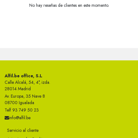
No hay reseñas de clientes en este momento.
Alfil.be office, S.L
Calle Alcalá, 54, 4°, izda.
28014 Madrid
Av. Europa, 35 Nave 8
08700 Igualada
Telf 93 749 50 23
info@alfil.be
Servicio al cliente