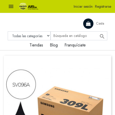

Iniciar sesión
·
Registrarse
Cesta

Tiendas
Blog
Franquíciate