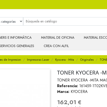
ERS E INFORMÁTICA
MATERIAL DE OFICINA
MATERIAL ESCO
SERVICIOS GENERALES
CREA CON ALFIL
es de Impresion
Impresoras Laser
Kyocera - Mita
Originales
TONE
TONER KYOCERA -M
TONER KYOCERA -MITA MA
Referencia:
161459-1T02KV
Marca:
KYOCERA
162,01 €