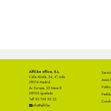
Alfil.be office, S.L
Servici
Calle Alcalá, 54, 4°, izda.
Aviso 
28014 Madrid
Políti
Av. Europa, 35 Nave 8
08700 Igualada
Pedido
Telf 93 749 50 23
Condi
info@alfil.be