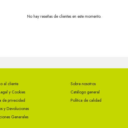
No hay reseñas de clientes en este momento.
o al cliente
Sobre nosotros
Legal y Cookies
Catálogo general
ca de privacidad
Política de calidad
s y Devoluciones
ciones Generales