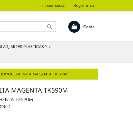
Iniciar sesión
·
Registrarse

Cesta
LAR, ARTES PLASTICAS Y +
R KYOCERA -MITA MAGENTA TK590M
ITA MAGENTA TK590M
GENTA TK590M
BNL0