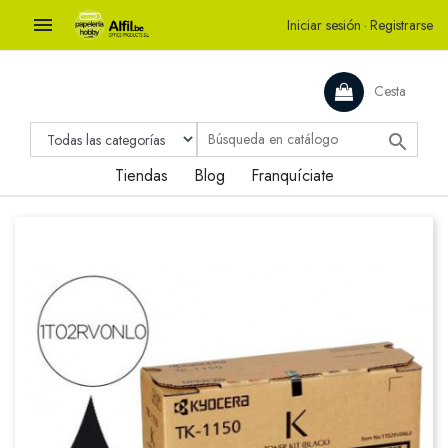

Iniciar sesión
·
Registrarse
Cesta

Tiendas
Blog
Franquíciate