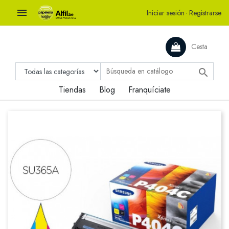

Iniciar sesión
·
Registrarse
Cesta

Tiendas
Blog
Franquíciate