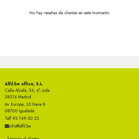
No hay reseñas de clientes en este momento.
Alfil.be office, S.L
Calle Alcalá, 54, 4°, izda.
28014 Madrid
Av. Europa, 35 Nave 8
08700 Igualada
Telf 93 749 50 23
info@alfil.be
Servicio al cliente