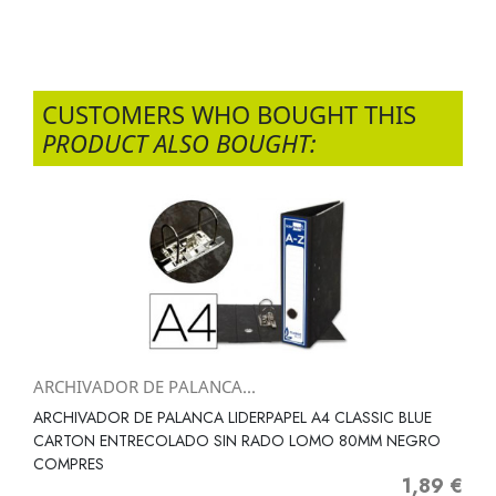
CUSTOMERS WHO BOUGHT THIS
PRODUCT ALSO BOUGHT:
ARCHIVADOR DE PALANCA...
ARCHIVADOR DE PALANCA LIDERPAPEL A4 CLASSIC BLUE
CARTON ENTRECOLADO SIN RADO LOMO 80MM NEGRO
COMPRES
1,89 €
Precio