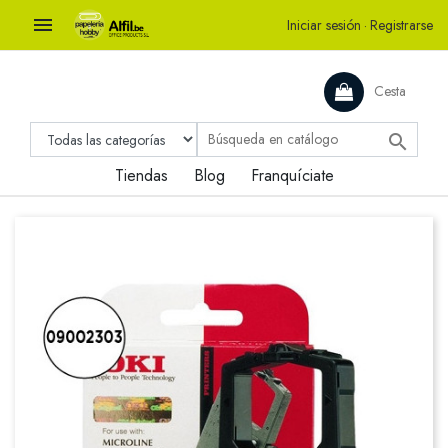

Iniciar sesión
·
Registrarse
Cesta

Tiendas
Blog
Franquíciate