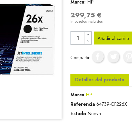
Marca:
HP
299,75 €
Impuestos incluidos
Añadir al carrito
Compartir
Detalles del producto
Marca
HP
Referencia
64739-CF226X
Estado
Nuevo