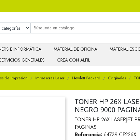
ERS E INFORMÁTICA
MATERIAL DE OFICINA
MATERIAL ESCO
SERVICIOS GENERALES
CREA CON ALFIL
es de Impresion
Impresoras Laser
Hewlett Packard
Originales
TO
TONER HP 26X LASE
NEGRO 9000 PAGIN
TONER HP 26X LASERJET P
PAGINAS
Referencia:
64739-CF226X