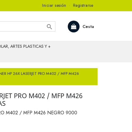
Iniciar sesión
·
Registrarse

Cesta
LAR, ARTES PLASTICAS Y +
NER HP 26X LASERJET PRO M402 / MFP M426
RJET PRO M402 / MFP M426
AS
RO M402 / MFP M426 NEGRO 9000