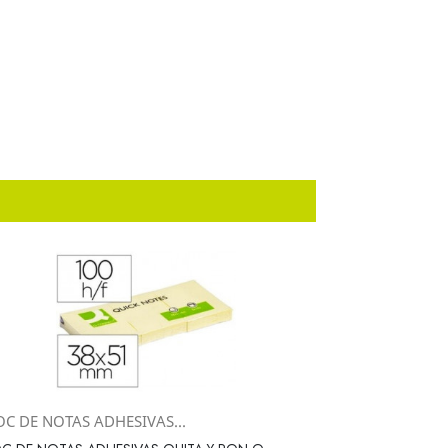
OC DE NOTAS ADHESIVAS...
Vista rápida
