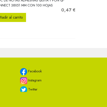
C DE NOTAS ADHESIVAS QUITA Y PON Q-
NNECT 38X51 MM CON 100 HOJAS
0,47 €
Precio
ñadir al carrito
Facebook
Instagram
Twitter
Youtube