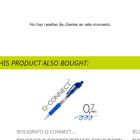
No hay reseñas de clientes en este momento.
HIS
PRODUCT ALSO BOUGHT:
BOLIGRAFO Q-CONNECT...
BL
Vista rápida
