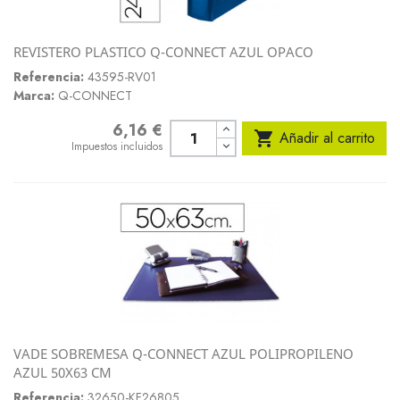
REVISTERO PLASTICO Q-CONNECT AZUL OPACO
Referencia:
43595-RV01
Marca:
Q-CONNECT
6,16 €
Precio

Añadir al carrito
Impuestos incluidos
VADE SOBREMESA Q-CONNECT AZUL POLIPROPILENO
AZUL 50X63 CM
Referencia:
32650-KF26805