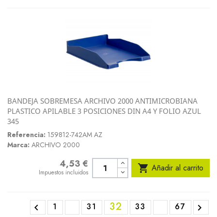
BANDEJA SOBREMESA ARCHIVO 2000 ANTIMICROBIANA
PLASTICO APILABLE 3 POSICIONES DIN A4 Y FOLIO AZUL
345
Referencia:
159812-742AM AZ
Marca:
ARCHIVO 2000
4,53 €
Precio

Añadir al carrito
Impuestos incluidos
32
1
31
33
67

