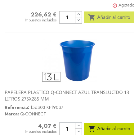
Agotado

226,62 €
Precio

Añadir al carrito
Impuestos incluidos
PAPELERA PLASTICO Q-CONNECT AZUL TRANSLUCIDO 13
LITROS 275X285 MM
Referencia:
156303-KF19037
Marca:
Q-CONNECT
4,07 €
Precio

Añadir al carrito
Impuestos incluidos