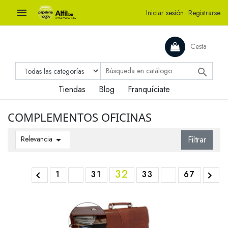

Iniciar sesión
·
Registrarse
Cesta

Tiendas
Blog
Franquíciate
COMPLEMENTOS OFICINAS
Relevancia

Filtrar
32
1
31
33
67

